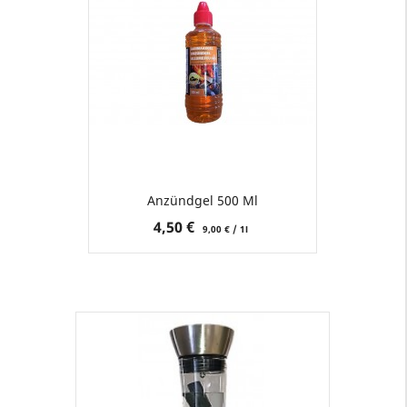
Anzündgel 500 Ml
Preis
4,50 €
9,00 € / 1l