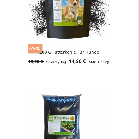
-25%
200 G Futterkohle Für Hunde
Verkaufspreis
Preis
14,96 €
19,95 €
99,75 € / 1kg
74,81 € / 1kg