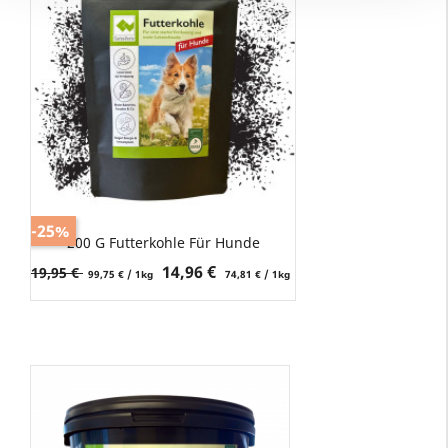
-25%
200 G Futterkohle Für Hunde
Verkaufspreis
Preis
14,96 €
19,95 €
99,75 € / 1kg
74,81 € / 1kg