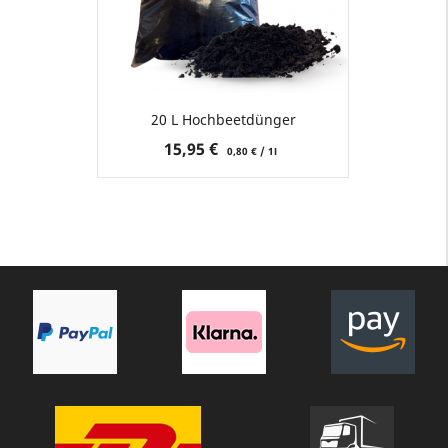
20 L Hochbeetdünger
Preis
15,95 €
0,80 € / 1l