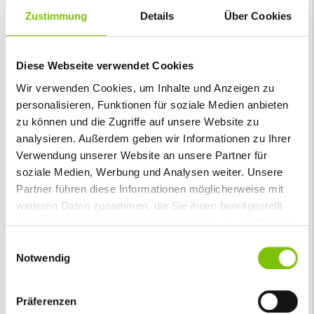
20,9 ,Feuchtigkeit: 30 %, Calcium: 2,36 %, Phosphor:
0,3 %
Zustimmung
Details
Über Cookies
CarboVerte Futterkohle kaufen – Für
gesunde Nutztiere
Diese Webseite verwendet Cookies
👉
Jetzt CarboVerte Futterkohle für Rinder,
Schweine, Schafe & Geflügel direkt in unserem
Wir verwenden Cookies, um Inhalte und Anzeigen zu
Onlineshop kaufen und deiner Tierhaltung einen
personalisieren, Funktionen für soziale Medien anbieten
natürlichen Boost geben.
zu können und die Zugriffe auf unsere Website zu
analysieren. Außerdem geben wir Informationen zu Ihrer
💚
Natürlich. Sicher. Effektiv.
– CarboVerte
Futterkohle für Nutztiere.
Verwendung unserer Website an unsere Partner für
soziale Medien, Werbung und Analysen weiter. Unsere
Inverkehrbringer:
CarboVerte GmbH,
Partner führen diese Informationen möglicherweise mit
Schneeberger Str. 43, 08309 Eibenstock
weiteren Daten zusammen, die Sie ihnen bereitgestellt
haben oder die sie im Rahmen Ihrer Nutzung der Dienste
gesammelt haben.
Einwilligungsauswahl
VIELLEICHT GEFÄLLT IHNEN AUCH
Notwendig
Präferenzen