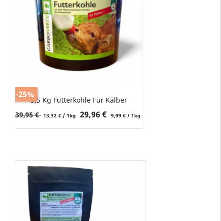
-25%
3,5 Kg Futterkohle Für Kälber
Verkaufspreis
Preis
29,96 €
39,95 €
13,32 € / 1kg
9,99 € / 1kg