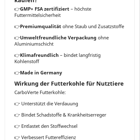
kaufen?
👉
GMP+ FSA zertifiziert
– höchste
Futtermittelsicherheit
👉
Premiumqualität
ohne Staub und Zusatzstoffe
👉
Umweltfreundliche Verpackung
ohne
Aluminiumschicht
👉
Klimafreundlich
– bindet langfristig
Kohlenstoff
👉
Made in Germany
Wirkung der Futterkohle für Nutztiere
CarboVerte Futterkohle:
👉
Unterstützt die Verdauung
👉
Bindet Schadstoffe & Krankheitserreger
👉
Entlastet den Stoffwechsel
👉
Verbessert Futtereffizienz