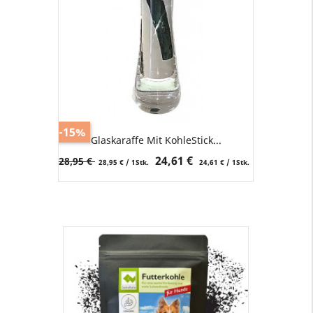
-15%
Glaskaraffe Mit KohleStick...
Verkaufspreis
Preis
24,61 €
28,95 €
28,95 € / 1Stk.
24,61 € / 1Stk.