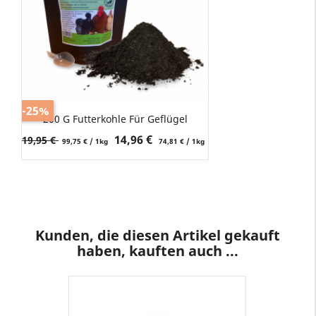
-25%
200 G Futterkohle Für Geflügel
Verkaufspreis
Preis
14,96 €
19,95 €
99,75 € / 1kg
74,81 € / 1kg
Kunden, die diesen Artikel gekauft
haben, kauften auch ...